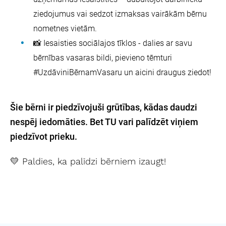
ziedojumus vai sedzot izmaksas vairākām bērnu
nometnes vietām.
📸 Iesaisties sociālajos tīklos - dalies ar savu
bērnības vasaras bildi, pievieno tēmturi
#UzdāviniBērnamVasaru un aicini draugus ziedot!
Šie bērni ir piedzīvojuši grūtības, kādas daudzi
nespēj iedomāties. Bet TU vari palīdzēt viņiem
piedzīvot prieku.
💛 Paldies, ka palīdzi bērniem izaugt!