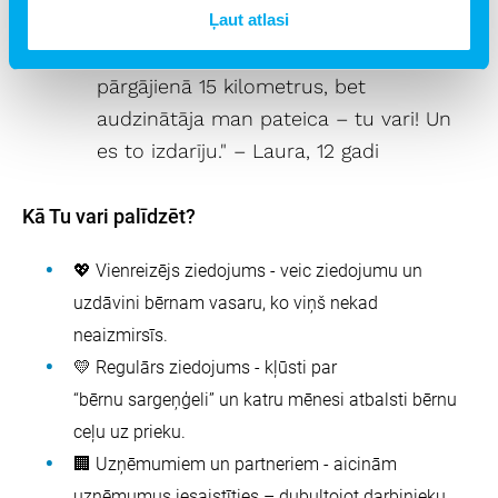
Ļaut atlasi
💬 "Es neticējusi, ka varētu noiet
pārgājienā 15 kilometrus, bet
audzinātāja man pateica – tu vari! Un
es to izdarīju." – Laura, 12 gadi
Kā Tu vari palīdzēt?
💖 Vienreizējs ziedojums - veic ziedojumu un
uzdāvini bērnam vasaru, ko viņš nekad
neaizmirsīs.
💛 Regulārs ziedojums - kļūsti par
“bērnu sargeņģeli” un katru mēnesi atbalsti bērnu
ceļu uz prieku.
🏢 Uzņēmumiem un partneriem - aicinām
uzņēmumus iesaistīties – dubultojot darbinieku