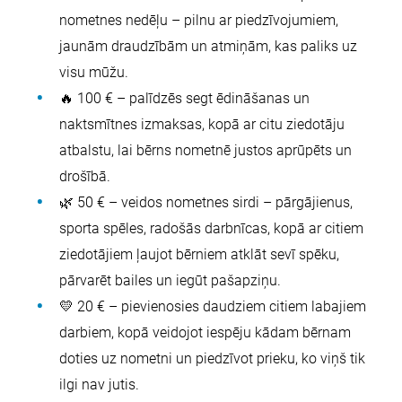
nometnes nedēļu – pilnu ar piedzīvojumiem,
jaunām draudzībām un atmiņām, kas paliks uz
visu mūžu.
🔥 100 € – palīdzēs segt ēdināšanas un
naktsmītnes izmaksas, kopā ar citu ziedotāju
atbalstu, lai bērns nometnē justos aprūpēts un
drošībā.
🌿 50 € – veidos nometnes sirdi – pārgājienus,
sporta spēles, radošās darbnīcas, kopā ar citiem
ziedotājiem ļaujot bērniem atklāt sevī spēku,
pārvarēt bailes un iegūt pašapziņu.
💛 20 € – pievienosies daudziem citiem labajiem
darbiem, kopā veidojot iespēju kādam bērnam
doties uz nometni un piedzīvot prieku, ko viņš tik
ilgi nav jutis.