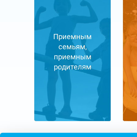
Приемным
семьям,
приемным
родителям