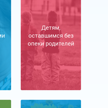
Детям,
ми
оставшимся без
опеки родителей