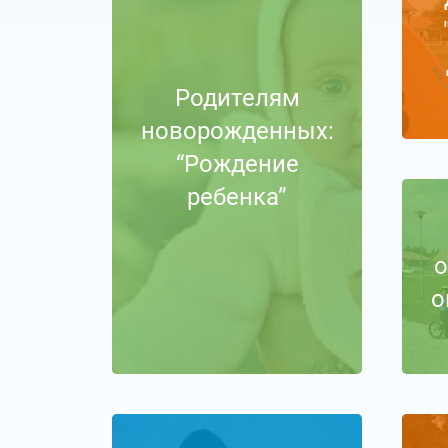
Родителям
новорожденных:
“Рождение
ребенка”
о
о