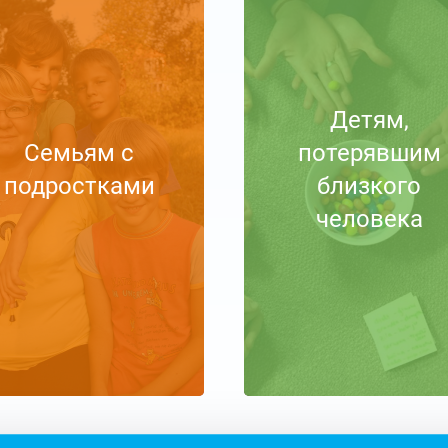
Детям,
Семьям с
потерявшим
подростками
близкого
человека