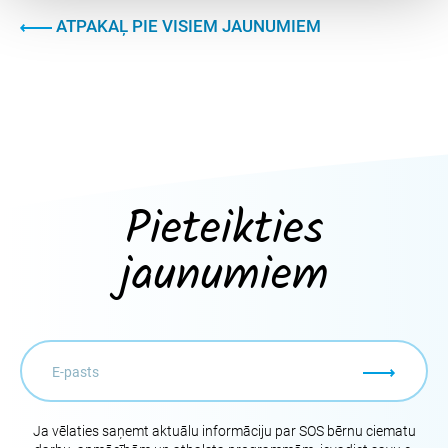
ATPAKAĻ PIE VISIEM JAUNUMIEM
Pieteikties
jaunumiem
Ja vēlaties saņemt aktuālu informāciju par SOS bērnu ciematu