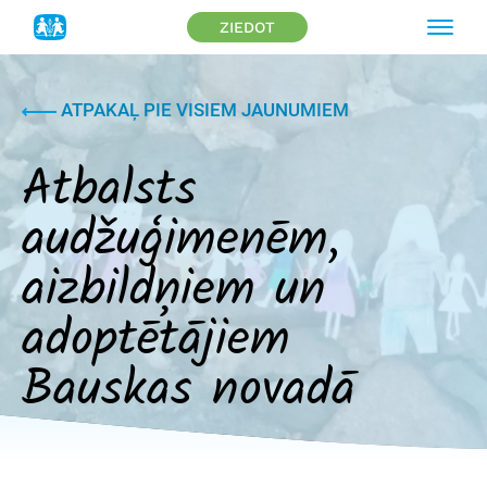
ZIEDOT
ATPAKAĻ PIE VISIEM JAUNUMIEM
Atbalsts
audžuģimenēm,
aizbildņiem un
adoptētājiem
Bauskas novadā