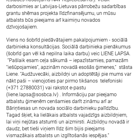
darbosimies ar Latvijas-Lietuvas pārrobežu sadarbības
grantu shēmas projekta līdzfinansējumu, un mūsu
atbalsts būs pieejams arī kaimiņu novados
dzīvojošajiem.
Viens no šobrīd piedāvātajiem pakalpojumiem - sociālā
darbinieka konsultācijas. Sociālā darbinieka pienākumus
(šobrīd gan vēl kā nepilna laika darbu) veic LIENE LAPSA.
“Pašlaik esam ceļa sākumā – iepazīstamies, pamazām
“iešūpojamies”, apzinām novadā esošās ģimenes,“ stāsta
Liene. “Audžuvecāki, aizbildņi un adoptētāji pie mums var
nākt paši – vienojoties par pirmo tikšanos telefoniski
(+371 27880031) vai rakstot e-pastu
(liene.lapsa@sosbca.lv) . Informāciju par pieejamo
atbalstu ģimenēm cenšamies darīt zināmu arī ar
Bāriņtiesas un novada sociālo darbinieku palīdzību.
Tagad šķiet, ka lielākais atbalsts vajadzīgs aizbildņiem,
lai viņi nejūtas atstumti un aizmirsti. Aizbildņu novadā ir
daudz, bet tieši viņiem līdz šim bijis pieejams
vismazākais atbalsts un izglītošanās iespējas.”