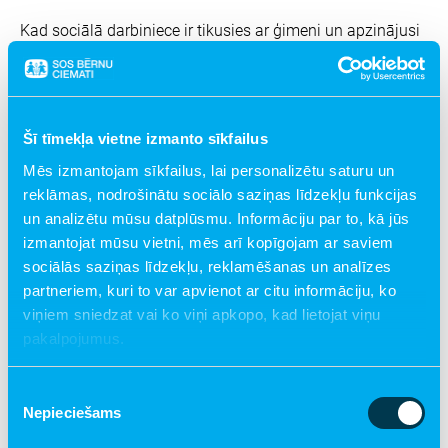
Kad sociālā darbiniece ir tikusies ar ģimeni un apzinājusi
situāciju, audžuvecākam, aizbildnim vai adoptētājam var
tikt piedāvāts papildus atbalsts - speciālistu individuālās
konsultācijas. Profesionālu palīdzību sniegs psiholoģes
ĒRIKA PULKSTENE un LĪGA LEPSE, kā arī juriste LĪGA
Šī tīmekļa vietne izmanto sīkfailus
VASIĻAUSKA, bet nepieciešamības gadījumā mēģināsim
piesaistīt arī citus speciālistus.
Mēs izmantojam sīkfailus, lai personalizētu saturu un
reklāmas, nodrošinātu sociālo saziņas līdzekļu funkcijas
Ģimenes tiek aicinātas apgūt perspektīvu, kompetenču
un analizētu mūsu datplūsmu. Informāciju par to, kā jūs
pieejā balstītu apmācību programmu “AIRI vecākiem”, kas
izmantojat mūsu vietni, mēs arī kopīgojam ar saviem
pazīstama un tiek sekmīgi īstenota daudzās pasaules
sociālās saziņas līdzekļu, reklamēšanas un analīzes
valstīs. Apmācības (kopā 27 stundas) vada īpaši
partneriem, kuri to var apvienot ar citu informāciju, ko
sertificēti treneri - psiholoģe ILZE NAUGURAVIČA un SOS
mamma DAILA BALCERE. Plašāk par programmu. Pirmā
viņiem sniedzat vai ko viņi apkopo, kad lietojat viņu
grupa darbu sākusi 6. martā (nodarbības notiek otrdienu
pakalpojumus.
pēcpusdienās Īslīces SOS Bērnu ciematā), bet var jau
pieteikties nākamajai grupai, kas sāksies maijā.
Piekrišanas
Nepieciešams
izvēle
“Šobrīd nodarbībās piedalās jau esošās audžuģimenes un
aizbildņi, bet apmācības ir piemērotas arī tiem, kas vēl