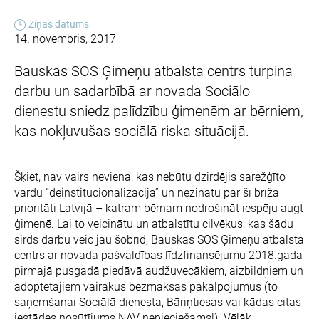
Ziņas datums
14. novembris, 2017
Bauskas SOS Ģimeņu atbalsta centrs turpina
darbu un sadarbībā ar novada Sociālo
dienestu sniedz palīdzību ģimenēm ar bērniem,
kas nokļuvušas sociālā riska situācijā.
Šķiet, nav vairs neviena, kas nebūtu dzirdējis sarežģīto
vārdu “deinstitucionalizācija” un nezinātu par šī brīža
prioritāti Latvijā – katram bērnam nodrošināt iespēju augt
ģimenē. Lai to veicinātu un atbalstītu cilvēkus, kas šādu
sirds darbu veic jau šobrīd, Bauskas SOS Ģimeņu atbalsta
centrs ar novada pašvaldības līdzfinansējumu 2018.gada
pirmajā pusgadā piedāvā audžuvecākiem, aizbildņiem un
adoptētājiem vairākus bezmaksas pakalpojumus (to
saņemšanai Sociālā dienesta, Bāriņtiesas vai kādas citas
iestādes nosūtījums NAV nepieciešams!). Vēlāk