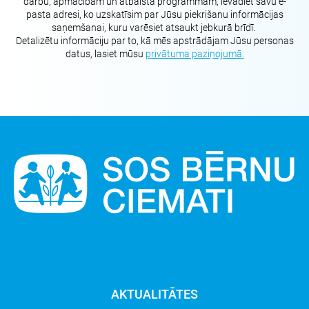
darbu, apmācībām un atbalsta programmām, ievadiet savu e-
pasta adresi, ko uzskatīsim par Jūsu piekrišanu informācijas
saņemšanai, kuru varēsiet atsaukt jebkurā brīdī.
Detalizētu informāciju par to, kā mēs apstrādājam Jūsu personas
datus, lasiet mūsu
privātuma paziņojumā.
AKTUALITĀTES