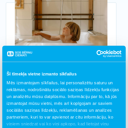
€ 10.00
Higiēnas grozs
Šī tīmekļa vietne izmanto sīkfailus
Pievienot grozam
Mēs izmantojam sīkfailus, lai personalizētu saturu un
reklāmas, nodrošinātu sociālo saziņas līdzekļu funkcijas
un analizētu mūsu datplūsmu. Informāciju par to, kā jūs
izmantojat mūsu vietni, mēs arī kopīgojam ar saviem
sociālās saziņas līdzekļu, reklamēšanas un analīzes
partneriem, kuri to var apvienot ar citu informāciju, ko
viņiem sniedzat vai ko viņi apkopo, kad lietojat viņu