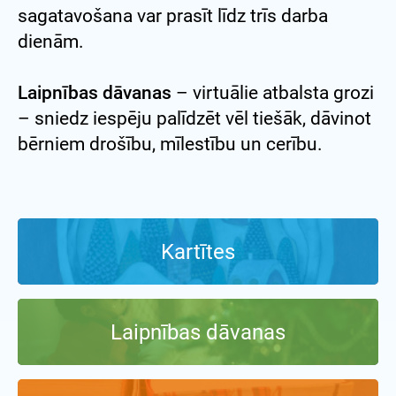
sagatavošana var prasīt līdz trīs darba
dienām.
Laipnības dāvanas
– virtuālie atbalsta grozi
– sniedz iespēju palīdzēt vēl tiešāk, dāvinot
bērniem drošību, mīlestību un cerību.
Kartītes
Laipnības dāvanas