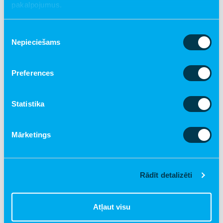
pakalpojumus.
Piekrišanas
Nepieciešams
izvēle
€ 25.00
Preferences
Mājīguma grozs
Pievienot grozam
Statistika
Mārketings
Rādīt detalizēti
Atļaut visu