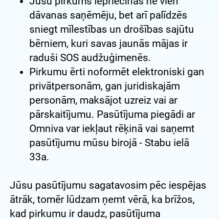
Jūsu pirkums iepriecinās ne vien
dāvanas saņēmēju, bet arī palīdzēs
sniegt mīlestības un drošības sajūtu
bērniem, kuri savas jaunās mājas ir
raduši SOS audžuģimenēs.
Pirkumu ērti noformēt elektroniski gan
privātpersonām, gan juridiskajām
personām, maksājot uzreiz vai ar
pārskaitījumu. Pasūtījuma piegādi ar
Omniva var iekļaut rēķinā vai saņemt
pasūtījumu mūsu birojā - Stabu ielā
33a.
Jūsu pasūtījumu sagatavosim pēc iespējas
ātrāk, tomēr lūdzam ņemt vērā, ka brīžos,
kad pirkumu ir daudz, pasūtījuma