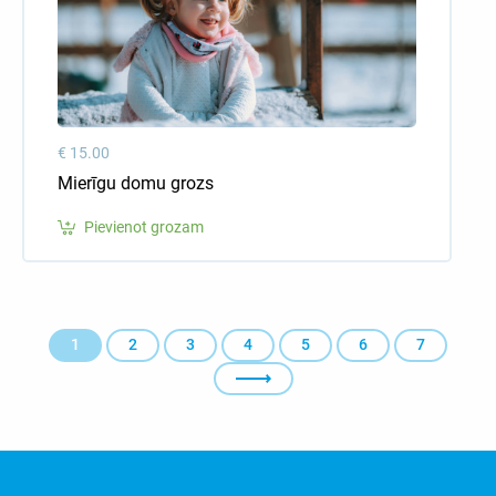
€ 15.00
Mierīgu domu grozs
Pievienot grozam
1
2
3
4
5
6
7