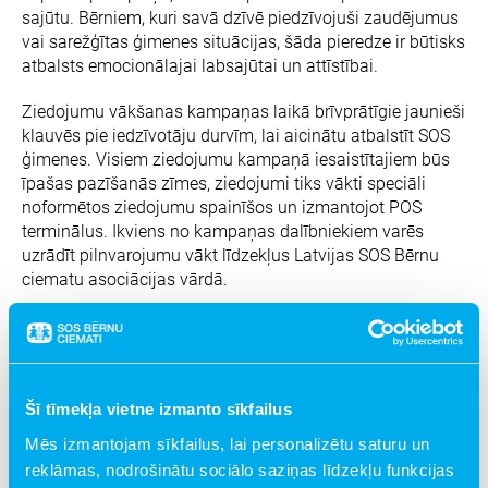
sajūtu. Bērniem, kuri savā dzīvē piedzīvojuši zaudējumus
vai sarežģītas ģimenes situācijas, šāda pieredze ir būtisks
atbalsts emocionālajai labsajūtai un attīstībai.
Ziedojumu vākšanas kampaņas laikā brīvprātīgie jaunieši
klauvēs pie iedzīvotāju durvīm, lai aicinātu atbalstīt SOS
ģimenes. Visiem ziedojumu kampaņā iesaistītajiem būs
īpašas pazīšanās zīmes, ziedojumi tiks vākti speciāli
noformētos ziedojumu spainīšos un izmantojot POS
terminālus. Ikviens no kampaņas dalībniekiem varēs
uzrādīt pilnvarojumu vākt līdzekļus Latvijas SOS Bērnu
ciematu asociācijas vārdā.
“Vasaras nometnes bērniem nozīmē daudz vairāk nekā
tikai atpūtu, tās ir jaunas draudzības, piedzīvojumi un
bezrūpīgas bērnības sajūta. Esam patiesi pateicīgi
ikvienam, kurš atver savas durvis un sirdi, atbalstot SOS
Šī tīmekļa vietne izmanto sīkfailus
ģimenēs augošos bērnus. Tieši sabiedrības atsaucība
Mēs izmantojam sīkfailus, lai personalizētu saturu un
ļauj šiem bērniem justies pamanītiem un atbalstītiem,”
saka Latvijas SOS Bērnu ciematu asociācijas direktore
reklāmas, nodrošinātu sociālo saziņas līdzekļu funkcijas