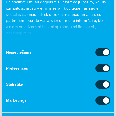
Ilze Paleja.
un analizētu mūsu datplūsmu. Informāciju par to, kā jūs
izmantojat mūsu vietni, mēs arī kopīgojam ar saviem
Kampaņu “Atver durvis atbalstam” jau trīspadsmito gadu
sociālās saziņas līdzekļu, reklamēšanas un analīzes
Latvijas SOS Bērnu ciematu asociācija organizē
partneriem, kuri to var apvienot ar citu informāciju, ko
sadarbībā ar Southwestern Advantage studentu
viņiem sniedzat vai ko viņi apkopo, kad lietojat viņu
programmas brīvprātīgajiem. Tiek prognozēts, ka šogad
pakalpojumus.
tajā piedalīsies vairāk nekā astoņdesmit brīvprātīgie
dalībnieki.
Piekrišanas
Lai atbalstītu SOS bērnu ciematos dzīvojošos bērnus,
Nepieciešams
izvēle
ziedot var arī Latvijas SOS Bērnu ciematu asociācijas
mājaslapā un zvanot pa ziedojumu tālruni 90006878.
Preferences
Statistika
Dalīties
Mārketings