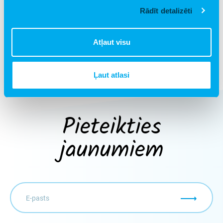
Rādīt detalizēti
ATPAKAĻ PIE VISIEM JAUNUMIEM
Atļaut visu
Ļaut atlasi
Pieteikties
jaunumiem