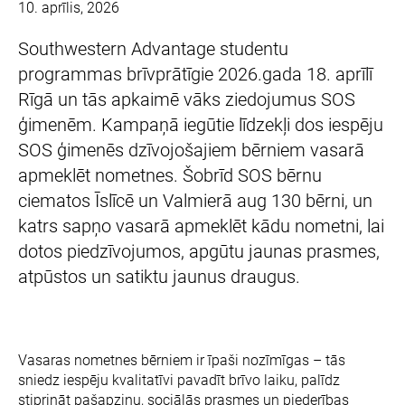
10. aprīlis, 2026
Southwestern Advantage studentu
programmas brīvprātīgie 2026.gada 18. aprīlī
Rīgā un tās apkaimē vāks ziedojumus SOS
ģimenēm. Kampaņā iegūtie līdzekļi dos iespēju
SOS ģimenēs dzīvojošajiem bērniem vasarā
apmeklēt nometnes. Šobrīd SOS bērnu
ciematos Īslīcē un Valmierā aug 130 bērni, un
katrs sapņo vasarā apmeklēt kādu nometni, lai
dotos piedzīvojumos, apgūtu jaunas prasmes,
atpūstos un satiktu jaunus draugus.
Vasaras nometnes bērniem ir īpaši nozīmīgas – tās
sniedz iespēju kvalitatīvi pavadīt brīvo laiku, palīdz
stiprināt pašapziņu, sociālās prasmes un piederības