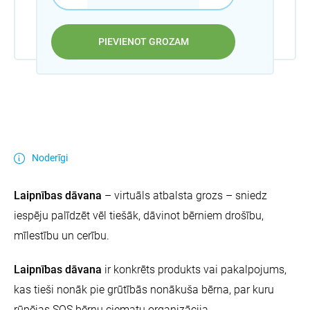
PIEVIENOT GROZAM
Noderīgi
Laipnības dāvana
– virtuāls atbalsta grozs – sniedz
iespēju palīdzēt vēl tiešāk, dāvinot bērniem drošību,
mīlestību un cerību.
Laipnības dāvana
ir konkrēts produkts vai pakalpojums,
kas tieši nonāk pie grūtībās nonākuša bērna, par kuru
rūpējas SOS bērnu ciematu organizācija.