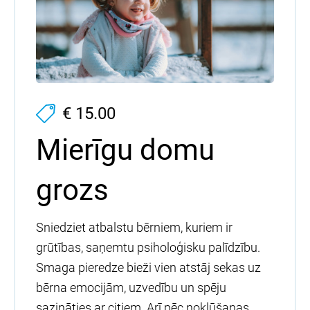
€ 15.00
Mierīgu domu
grozs
Sniedziet atbalstu bērniem, kuriem ir
grūtības, saņemtu psiholoģisku palīdzību.
Smaga pieredze bieži vien atstāj sekas uz
bērna emocijām, uzvedību un spēju
sazināties ar citiem. Arī pēc nokļūšanas