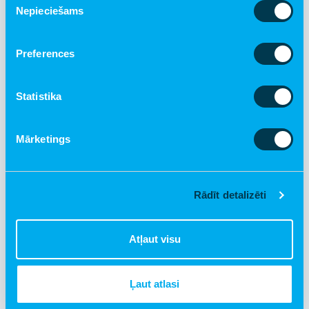
Nepieciešams
izvēle
Preferences
Statistika
Mārketings
€ 10.00
Rādīt detalizēti
Higiēnas grozs
Pievienot grozam
Atļaut visu
Ļaut atlasi