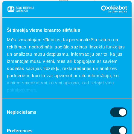
Šī tīmekļa vietne izmanto sīkfailus
Mēs izmantojam sīkfailus, lai personalizētu saturu un
reklāmas, nodrošinātu sociālo saziņas līdzekļu funkcijas
un analizētu mūsu datplūsmu. Informāciju par to, kā jūs
izmantojat mūsu vietni, mēs arī kopīgojam ar saviem
€ 1.00
sociālās saziņas līdzekļu, reklamēšanas un analīzes
Labdarības kartīte "Aitiņas"
partneriem, kuri to var apvienot ar citu informāciju, ko
viņiem sniedzat vai ko viņi apkopo, kad lietojat viņu
Pievienot grozam
pakalpojumus.
Piekrišanas
Nepieciešams
izvēle
Preferences