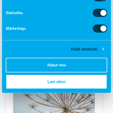
Statistika
Mārketings
€ 1.00
Labdarības kartīte "Mēs kopā"
Pievienot grozam
Rādīt detalizēti
Atļaut visu
Ļaut atlasi