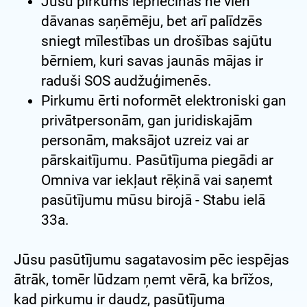
Jūsu pirkums iepriecinās ne vien
dāvanas saņēmēju, bet arī palīdzēs
sniegt mīlestības un drošības sajūtu
bērniem, kuri savas jaunās mājas ir
raduši SOS audžuģimenēs.
Pirkumu ērti noformēt elektroniski gan
privātpersonām, gan juridiskajām
personām, maksājot uzreiz vai ar
pārskaitījumu. Pasūtījuma piegādi ar
Omniva var iekļaut rēķinā vai saņemt
pasūtījumu mūsu birojā - Stabu ielā
33a.
Jūsu pasūtījumu sagatavosim pēc iespējas
ātrāk, tomēr lūdzam ņemt vērā, ka brīžos,
kad pirkumu ir daudz, pasūtījuma