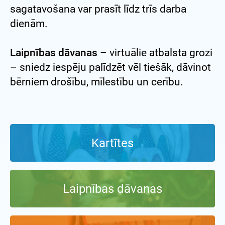
sagatavošana var prasīt līdz trīs darba
dienām.
Laipnības dāvanas
– virtuālie atbalsta grozi
– sniedz iespēju palīdzēt vēl tiešāk, dāvinot
bērniem drošību, mīlestību un cerību.
Kartītes
Laipnības dāvanas