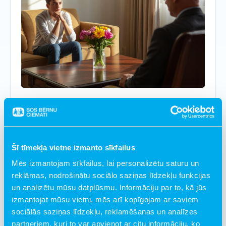
19. marts, 2026
Latvijā ieviesīs multidimensionālo ģimenes
terapiju – jaunu metodi darbā ar jauniešiem,
Šī tīmekļa vietne izmanto sīkfailus
kuriem ir augsta riska uzvedība
Mēs izmantojam sīkfailus, lai personalizētu saturu un
reklāmas, nodrošinātu sociālo saziņas līdzekļu funkcijas
un analizētu mūsu datplūsmu. Informāciju par to, kā jūs
izmantojat mūsu vietni, mēs arī kopīgojam ar saviem
sociālās saziņas līdzekļu, reklamēšanas un analīzes
partneriem, kuri to var apvienot ar citu informāciju, ko