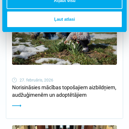
Atļaut visu
Ļaut atlasi
27. februāris, 2026
Norisināsies mācības topošajiem aizbildņiem,
audžuģimenēm un adoptētājiem