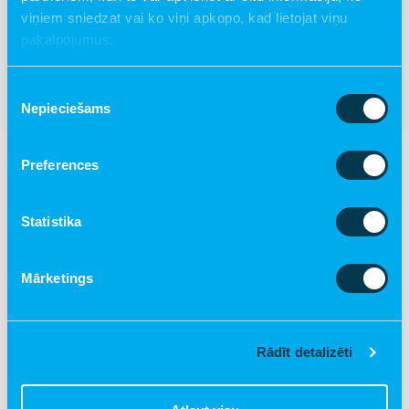
viņiem sniedzat vai ko viņi apkopo, kad lietojat viņu
pakalpojumus.
Piekrišanas
Nepieciešams
izvēle
Preferences
Statistika
5. marts, 2026
Pirmie 100 Rīgā dzīvojošo mazuļu vecāki jau
izmantojuši bezmaksas PEP mammu
Mārketings
atbalstu
Rādīt detalizēti