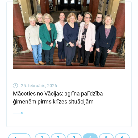
25. februāris, 2026
Mācoties no Vācijas: agrīna palīdzība
ģimenēm pirms krīzes situācijām
1
2
3
4
5
6