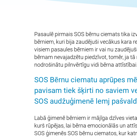
Pasaulē pirmais SOS bērnu ciemats tika izv
bērniem, kuri bija zaudējuši vecākus kara 
visiem pasaules bērniem ir vai nu zaudējuši 
bērnam nevajadzētu piedzīvot, tomēr, ja tā
nodrošinātu pilnvērtīgu vidi bērna attīstībai
SOS Bērnu ciematu aprūpes mērķi
pavisam tiek šķirti no saviem 
SOS audžuģimenē lemj pašvaldī
Labā ģimenē bērniem ir mājīga dzīves vieta,
kurš rūpējas, lai bērna emocionālās un att
SOS ģimenēs SOS bērnu ciematos, kur kat