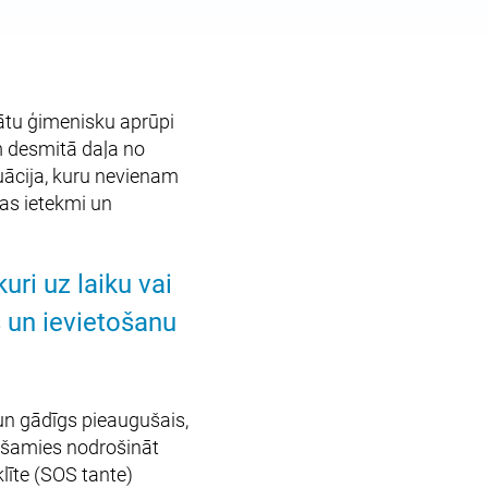
nātu ģimenisku aprūpi
m desmitā daļa no
tuācija, kuru nevienam
mas ietekmi un
ri uz laiku vai
 un ievietošanu
 un gādīgs pieaugušais,
enšamies nodrošināt
īte (SOS tante)