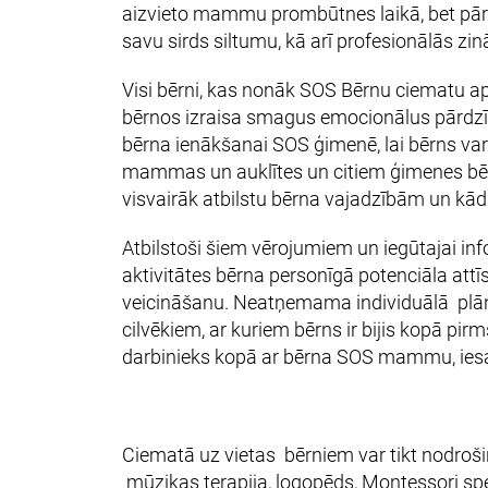
aizvieto mammu prombūtnes laikā, bet pārēja
savu sirds siltumu, kā arī profesionālās zi
Visi bērni, kas nonāk SOS Bērnu ciematu ap
bērnos izraisa smagus emocionālus pārdzīv
bērna ienākšanai SOS ģimenē, lai bērns varē
mammas un auklītes un citiem ģimenes bērn
visvairāk atbilstu bērna vajadzībām un kād
Atbilstoši šiem vērojumiem un iegūtajai inf
aktivitātes bērna personīgā potenciāla attī
veicināšanu. Neatņemama individuālā plāna
cilvēkiem, ar kuriem bērns ir bijis kopā pi
darbinieks kopā ar bērna SOS mammu, iesai
Ciematā uz vietas bērniem var tikt nodroš
mūzikas terapija, logopēds, Montessori spec