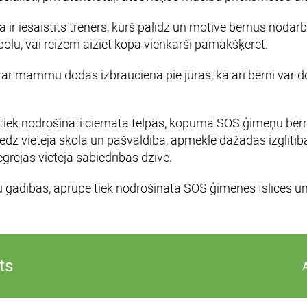
 iesaistīts treners, kurš palīdz un motivē bērnus nodarb
rbolu, vai reizēm aiziet kopā vienkārši pamakšķerēt.
ar mammu dodas izbraucienā pie jūras, kā arī bērni var d
u tiek nodrošināti ciemata telpās, kopumā SOS ģimeņu bēr
niedz vietējā skola un pašvaldība, apmeklē dažādas izglītīb
egrējas vietējā sabiedrības dzīvē.
ku gādības, aprūpe tiek nodrošināta SOS ģimenēs Īslīces 
ts