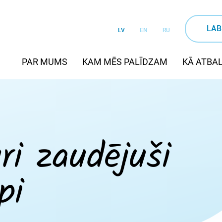
LAB
LV
EN
RU
PAR MUMS
KAM MĒS PALĪDZAM
KĀ ATBAL
ri zaudējuši
pi