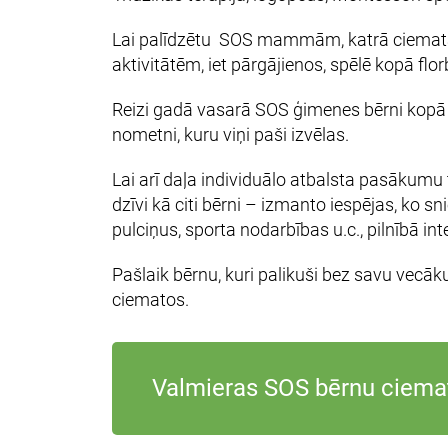
Lai palīdzētu SOS mammām, katrā ciematā ir
aktivitātēm, iet pārgājienos, spēlē kopā flo
Reizi gadā vasarā SOS ģimenes bērni kopā 
nometni, kuru viņi paši izvēlas.
Lai arī daļa individuālo atbalsta pasākum
dzīvi kā citi bērni – izmanto iespējas, ko s
pulciņus, sporta nodarbības u.c., pilnībā int
Pašlaik bērnu, kuri palikuši bez savu vecā
ciematos.
Valmieras SOS bērnu ciema