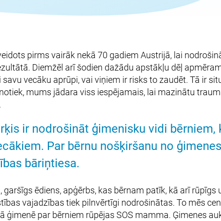
eidots pirms vairāk nekā 70 gadiem Austrijā, lai nodroši
rezultātā. Diemžēl arī šodien dažādu apstākļu dēļ apmēra
savu vecāku aprūpi, vai viņiem ir risks to zaudēt. Tā ir si
 notiek, mums jādara viss iespējamais, lai mazinātu trau
.
s ir nodrošināt ģimenisku vidi bērniem, ku
vecākiem. Par bērnu nošķiršanu no ģimenes
bas bāriņtiesa.
 garšīgs ēdiens, apģērbs, kas bērnam patīk, kā arī rūpīgs
īstības vajadzības tiek pilnvērtīgi nodrošinātas. To mēs c
rā ģimenē par bērniem rūpējas SOS mamma. Ģimenes aukl