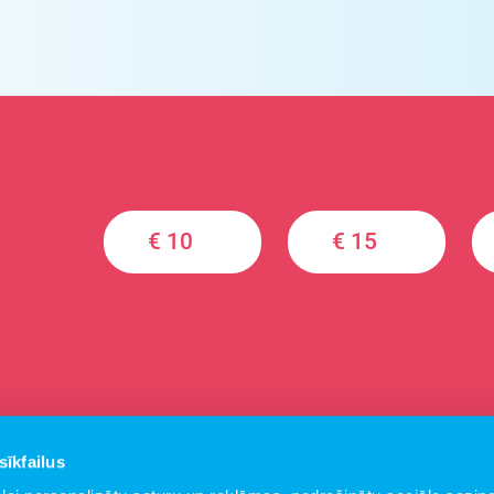
€ 10
€ 15
sīkfailus