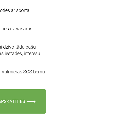
oties ar sporta
oties uz vasaras
ni dzīvo tādu pašu
as iestādes, interešu
un Valmieras SOS bērnu
APSKATĪTIES