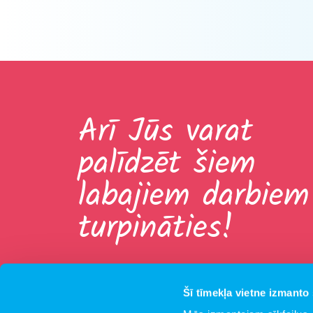
Arī Jūs varat
palīdzēt šiem
labajiem darbiem
turpināties!
Šī tīmekļa vietne izmanto 