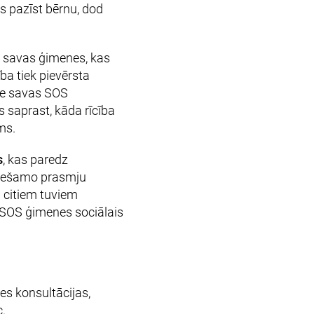
s pazīst bērnu, dod
o savas ģimenes, kas
a tiek pievērsta
pie savas SOS
 saprast, kāda rīcība
ms.
s
, kas paredz
eciešamo prasmju
 citiem tuviem
o SOS ģimenes sociālais
es konsultācijas,
c.