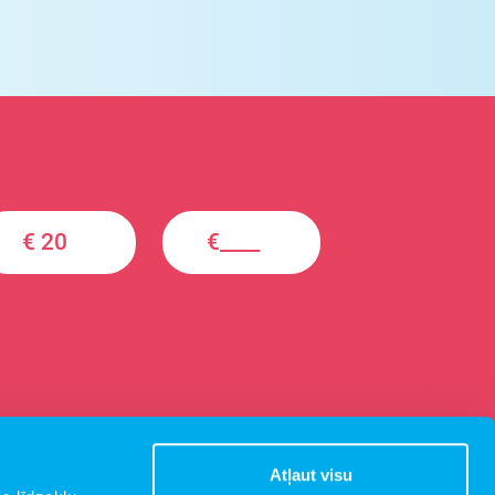
€ 20
€____
Atļaut visu