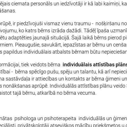
is ciemata personāls un iedzīvotāji ir kā labi kaimiņi, ka
nāšanas.
rūpē, ir piedzīvojuši vismaz vienu traumu - nošķiršanu n
ojumu, ko katrs bērns izrāda dažādi. Tādēļ īpaša uzmanīb
tu adaptēties jaunajā situācijā. Šajā laikā bērns pierod 
iem. Pieaugušie, savukārt, iepazīstas ar bērnu un cenšas
s papildus individuālais atbalsts bērnam būtu nepiecieša
ormācijai, tiek veidots bērna
individuālais attīstības plān
stībai - bērna spēcīgo pušu, spēju un talantu, kā arī nepi
 sastāvdaļa ir attiecības un kontakts ar bērna ģimeni un
rms nonākšanas aprūpē. Individuālās attīstības plānu veid
stot tajā bērnu, atkarībā no bērna vecuma.
inātas psihologa un psihoterapeita individuālās un ģimen
iālisti, privātskolotāji atsevišķos mācību priekšmetos u.