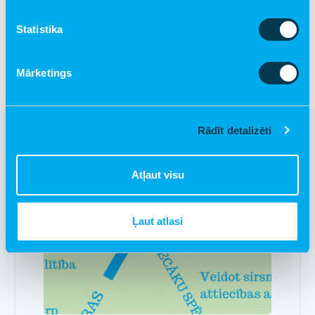
labā"
Statistika
Mārketings
Rādīt detalizēti
Atļaut visu
Ļaut atlasi