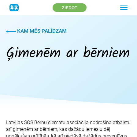
ZIEDOT
KAM MĒS PALĪDZAM
Ģimenēm ar bērniem
Latvijas SOS Bērnu ciematu asociācija nodrošina atbalstu
arī ģimenēm ar bērniem, kas dažādu iemeslu dēļ
nonākušas grūtībās, kā arī piedāvā dažādus preventīvus