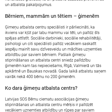
un atbalsta pakalpojumus.
Bērniem, mammām un tētiem – ģimenēm
Ģimeņu atbalsta centru speciālisti ir pārliecināti, ka
ikviens var kļūt par labu mammu vai tēti, un palīdz šīs
spējas attīstīt. Sociālie darbinieki, sociālie rehabilitētāji,
psihologi un citi speciālisti palīdz vecākiem saskatīt
iespēju mainīt savu dzīvesveidu un mācīties uzņemties
atbildību par saviem bērniem. Pašlaik ģimeņu
stiprināšanas un atbalsta centri sniedz palīdzību
ģimenēm kam tas nepieciešams, Rīgā, Valmierā un tās
apkārtnē un Bauskas novadā. Gada laikā atbalstu saņem
vairāk nekā 400 bērnu no 200 ģimenēm.
Ko dara ģimeņu atbalsta centrs?
Latvijas SOS Bērnu ciematu asociācijas ģimeņu
stiprināšanas un atbalsta centru mērķis ir palīdzēt
vecākiem uzņemties atbildību un rūpes par saviem