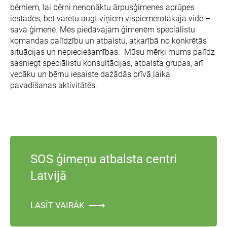
bērniem, lai bērni nenonāktu ārpusģimenes aprūpes
iestādēs, bet varētu augt viņiem vispiemērotākajā vidē –
savā ģimenē. Mēs piedāvājam ģimenēm speciālistu
komandas palīdzību un atbalstu, atkarībā no konkrētās
situācijas un nepieciešamības. Mūsu mērķi mums palīdz
sasniegt speciālistu konsultācijas, atbalsta grupas, arī
vecāku un bērnu iesaiste dažādās brīvā laika
pavadīšanas aktivitātēs.
SOS ģimeņu atbalsta centri
Latvijā
LASĪT VAIRĀK