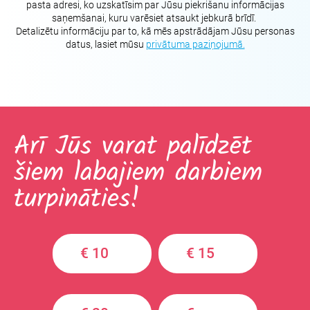
pasta adresi, ko uzskatīsim par Jūsu piekrišanu informācijas
saņemšanai, kuru varēsiet atsaukt jebkurā brīdī.
Detalizētu informāciju par to, kā mēs apstrādājam Jūsu personas
datus, lasiet mūsu
privātuma paziņojumā.
Arī Jūs varat palīdzēt
šiem labajiem darbiem
turpināties!
€ 10
€ 15