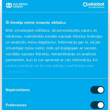
SOS ģimeņu atbalsta centra darbinieki
ģimenēm sniedz atbalstu šādos gadījumos:
Šī tīmekļa vietne izmanto sīkfailus
Attīsta prasmes bērnu aprūpes un audzināšanas
Mēs izmantojam sīkfailus, lai personalizētu saturu un
jautājumos,
reklāmas, nodrošinātu sociālo saziņas līdzekļu funkcijas
un analizētu mūsu datplūsmu. Informāciju par to, kā jūs
Sadzīves apstākļu uzlabošanā,
izmantojat mūsu vietni, mēs arī kopīgojam ar saviem
Veselības un higiēnas jautājumu risināšanā,
sociālās saziņas līdzekļu, reklamēšanas un analīzes
Naudas līdzekļu vadībā – budžeta plānošana
partneriem, kuri to var apvienot ar citu informāciju, ko
Nodarbinātības jautājumu risināšanā,
viņiem sniedzat vai ko viņi apkopo, kad lietojat viņu
Ģimenei nepieciešamo resursu piesaistē,
pakalpojumus.
Brīvā laika saturīgā pavadīšanā.
Piekrišanas
Nepieciešams
izvēle
Preferences
Pakalpojums "Vecāki bērna