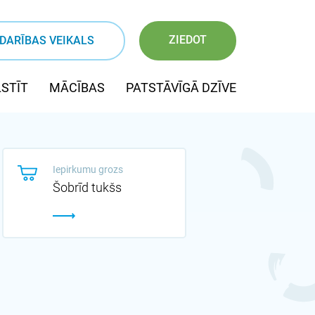
ZIEDOT
DARĪBAS VEIKALS
STĪT
MĀCĪBAS
PATSTĀVĪGĀ DZĪVE
Iepirkumu grozs
Šobrīd tukšs