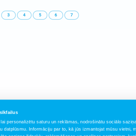
3
4
5
6
7
sīkfailus
lai personalizētu saturu un reklāmas, nodrošinātu sociālo saziņa
u datplūsmu. Informāciju par to, kā jūs izmantojat mūsu vietni, 