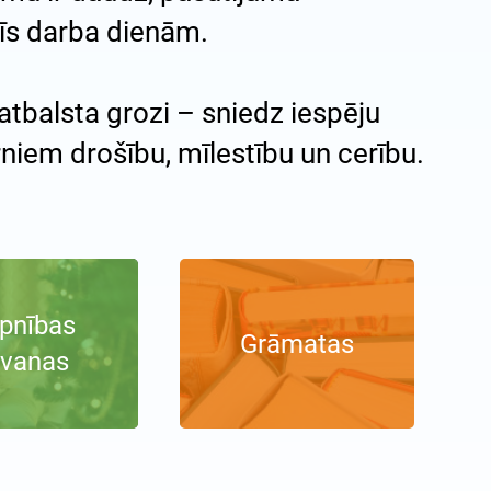
rīs darba dienām.
 atbalsta grozi – sniedz iespēju
rniem drošību, mīlestību un cerību.
ipnības
Grāmatas
vanas