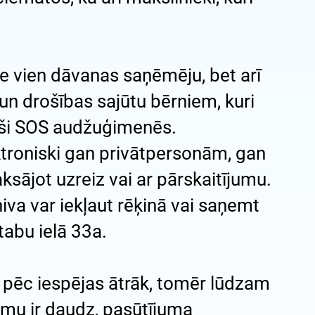
e vien dāvanas saņēmēju, bet arī
un drošības sajūtu bērniem, kuri
uši SOS audžuģimenēs.
ktroniski gan privātpersonām, gan
sājot uzreiz vai ar pārskaitījumu.
va var iekļaut rēķinā vai saņemt
tabu ielā 33a.
pēc iespējas ātrāk, tomēr lūdzam
umu ir daudz, pasūtījuma