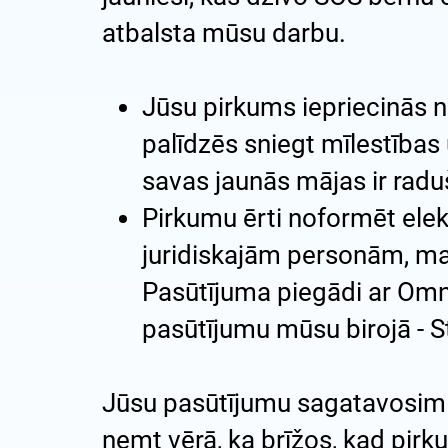
atbalsta mūsu darbu.
Jūsu pirkums iepriecinās n
palīdzēs sniegt mīlestības 
savas jaunās mājas ir rad
Pirkumu ērti noformēt ele
juridiskajām personām, mak
Pasūtījuma piegādi ar Omni
pasūtījumu mūsu birojā - S
Jūsu pasūtījumu sagatavosim 
ņemt vērā, ka brīžos, kad pirk