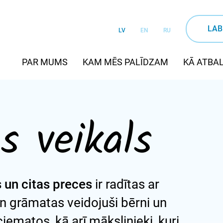
LAB
LV
EN
RU
PAR MUMS
KAM MĒS PALĪDZAM
KĀ ATBAL
s veikals
 un citas preces
ir radītas ar
un grāmatas veidojuši bērni un
iematos, kā arī mākslinieki, kuri