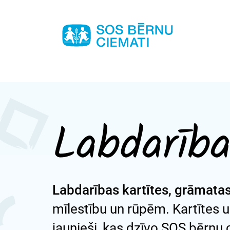
Labdarība
Labdarības kartītes, grāmatas
mīlestību un rūpēm. Kartītes 
jaunieši, kas dzīvo SOS bērnu c