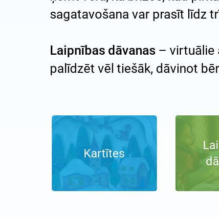
sagatavošana var prasīt līdz t
Laipnības dāvanas
– virtuālie
palīdzēt vēl tiešāk, dāvinot bē
La
Kartītes
dā