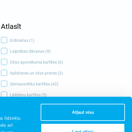
Atlasīt
Grāmatas (1)
Laipnības dāvanas (9)
Citas apsveikuma kartītes (6)
Aploksnes un citas preces (2)
Ziemassvētku kartītes (42)
Lieldienu kartītes (5)
Atļaut visu
s līdzekļu
mēs arī
Ļaut atlasi