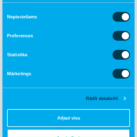
Piekrišanas
Nepieciešams
izvēle
Preferences
€ 20.00
Mācīšanās grozs
Statistika
Pievienot grozam
Mārketings
Rādīt detalizēti
Atļaut visu