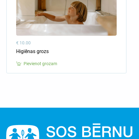
€ 10.00
Higiēnas grozs
Pievienot grozam