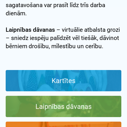
sagatavošana var prasīt līdz trīs darba
dienām.
Laipnības dāvanas
– virtuālie atbalsta grozi
– sniedz iespēju palīdzēt vēl tiešāk, dāvinot
bērniem drošību, mīlestību un cerību.
Kartītes
Laipnības dāvanas