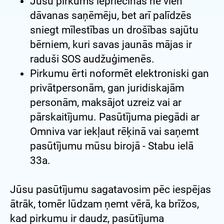
Jūsu pirkums iepriecinās ne vien
dāvanas saņēmēju, bet arī palīdzēs
sniegt mīlestības un drošības sajūtu
bērniem, kuri savas jaunās mājas ir
raduši SOS audžuģimenēs.
Pirkumu ērti noformēt elektroniski gan
privātpersonām, gan juridiskajām
personām, maksājot uzreiz vai ar
pārskaitījumu. Pasūtījuma piegādi ar
Omniva var iekļaut rēķinā vai saņemt
pasūtījumu mūsu birojā - Stabu ielā
33a.
Jūsu pasūtījumu sagatavosim pēc iespējas
ātrāk, tomēr lūdzam ņemt vērā, ka brīžos,
kad pirkumu ir daudz, pasūtījuma