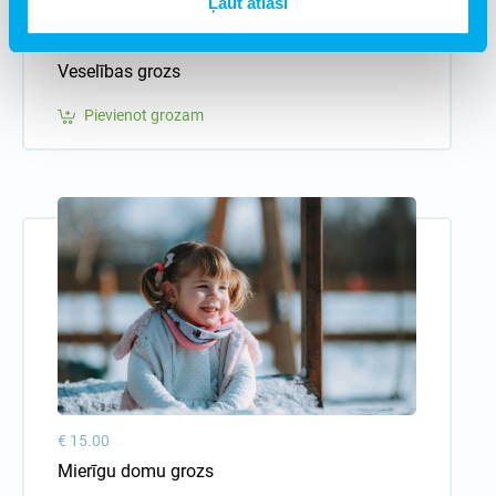
Ļaut atlasi
€ 25.00
Veselības grozs
Pievienot grozam
€ 15.00
Mierīgu domu grozs