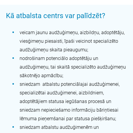
Kā atbalsta centrs var palīdzēt?
veicam jaunu audžuģimeņu, aizbildņu, adoptētāju,
viesģimeņu piesaisti, īpaši veicinot specializēto
audžuģimeņu skaita pieaugumu;
nodrošinam potenciālo adoptētāju un
audžuģimeņu, tai skaitā specializēto audžuģimeņu
sākotnējo apmācību;
sniedzam atbalstu potenciālajai audžuģimenei,
specializētai audžuģimenei, aizbildniem,
adoptētājiem statusa iegūšanas procesā un
sniedzam nepieciešamo informāciju bāriņtiesai
lēmuma pieņemšanai par statusa piešķiršanu;
sniedzam atbalstu audžuģimenēm un