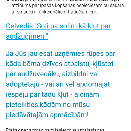
atzinums par īpašas kopšanas nepieciešamību sakarā
ar smagiem funkcionāliem traucējumiem.
Ceļvedis "Soli pa solim kā kļut par
audžuģimeni"
Ja Jūs jau esat uzņēmies rūpes par
kāda bērna dzīves atbalstu, kļūstot
par audžuvecāku, aizbildni vai
adoptētāju - vai arī vēl apdomājat
iespēju par tādu kļūt - aicinām
pieteikties kādām no mūsu
piedāvātajām apmācībām!
Plašāk par apmācībām lasiet mūsu mājaslapas