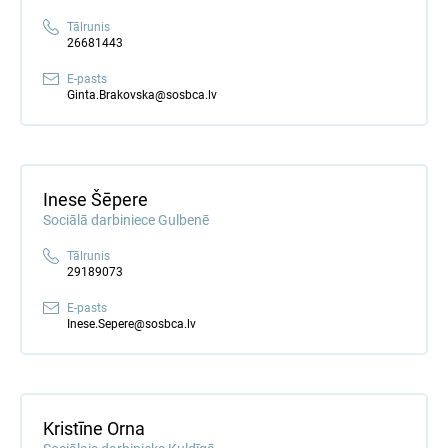
Tālrunis
26681443
E-pasts
Ginta.Brakovska@sosbca.lv
Inese Šēpere
Sociālā darbiniece Gulbenē
Tālrunis
29189073
E-pasts
Inese.Sepere@sosbca.lv
Kristīne Orna