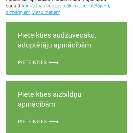
sadaļā
Apmācības audžuvecākiem, adoptētājiem,
aizbildņiem, viesģimenēm
Pieteikties audžuvecāku,
adoptētāju apmācībām
PIETEIKTIES
Pieteikties aizbildņu
apmācībām
PIETEIKTIES