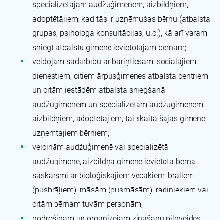
specializētajām audžuģimenēm, aizbildņiem,
adoptētājiem, kad tās ir uzņēmušas bērnu (atbalsta
grupas, psihologa konsultācijas, u.c.), kā arī varam
sniegt atbalstu ģimenē ievietotajam bērnam;
veidojam sadarbību ar bāriņtiesām, sociālajiem
dienestiem, citiem ārpusģimenes atbalsta centriem
un citām iestādēm atbalsta sniegšanā
audžuģimenēm un specializētām audžuģimenēm,
aizbildņiem, adoptētājiem, tai skaitā šajās ģimenē
uzņemtajiem bērniem;
veicinām audžuģimenē vai specializētā
audžuģimenē, aizbildņa ģimenē ievietotā bērna
saskarsmi ar bioloģiskajiem vecākiem, brāļiem
(pusbrāļiem), māsām (pusmāsām), radiniekiem vai
citām bērnam tuvām personām;
nodrošinām un organizējam zināšanu pilnveides