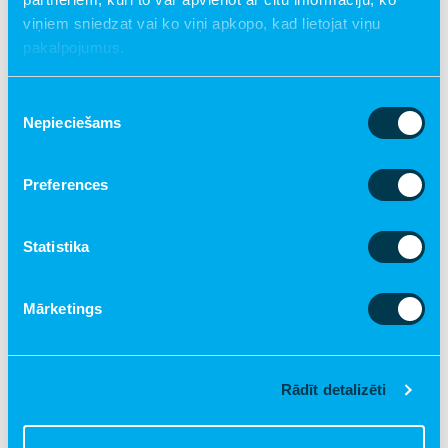
viņiem sniedzat vai ko viņi apkopo, kad lietojat viņu
SOS Ģimeņu atbalsta centra “AIRI
pakalpojumus.
vecākiem” diennakts tālruņa numurs
bāriņtiesām un policijai, lai saņemtu
Piekrišanas
Nepieciešams
izvēle
informāciju par krīzes audžuģimenēm.
Tālrunis
Preferences
25442298
Statistika
Atbalsta centra Airi Vecākiem komanda
Mārketings
Sanita Strazdiņa
Atbalsta centra "AIRI vecākiem" vadītāja
Rādīt detalizēti
Tālrunis
29100034