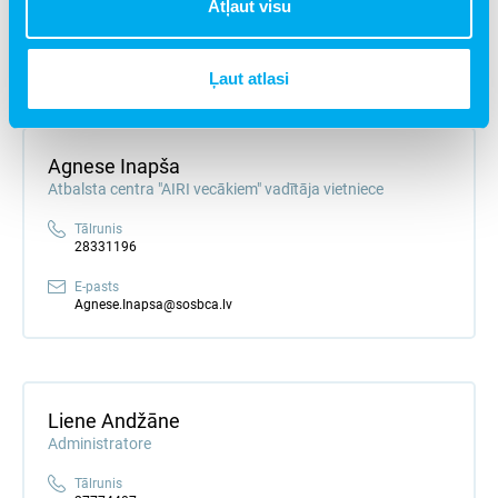
Atļaut visu
E-pasts
Sanita.Strazdina@sosbca.lv
Ļaut atlasi
Agnese Inapša
Atbalsta centra "AIRI vecākiem" vadītāja vietniece
Tālrunis
28331196
E-pasts
Agnese.Inapsa@sosbca.lv
Liene Andžāne
Administratore
Tālrunis