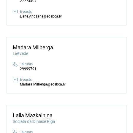
27774407
E-pasts
Liene.Andzane@sosbca.lv
Madara Milberga
Lietvede
Tālrunis
29999791
E-pasts
Madara.Milberga@sosbca.lv
Laila Mazkalniņa
Sociālā darbiniece Rīgā
Tālrunis