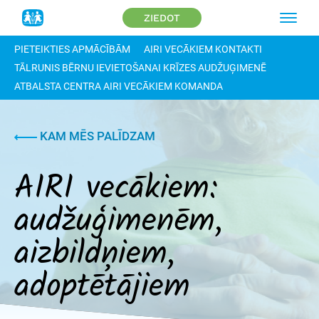
ZIEDOT
PIETEIKTIES APMĀCĪBĀM
AIRI VECĀKIEM KONTAKTI
TĀLRUNIS BĒRNU IEVIETOŠANAI KRĪZES AUDŽUĢIMENĒ
ATBALSTA CENTRA AIRI VECĀKIEM KOMANDA
KAM MĒS PALĪDZAM
AIRI vecākiem:
audžuģimenēm,
aizbildņiem,
adoptētājiem