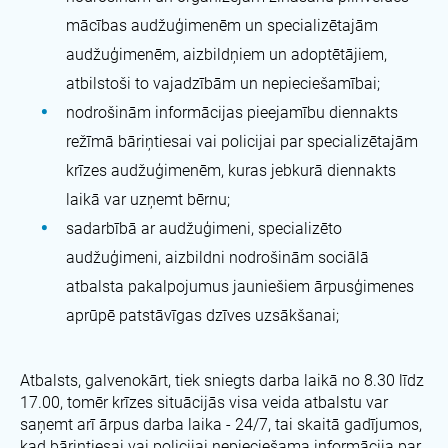
mācības audžuģimenēm un specializētajām
audžuģimenēm, aizbildņiem un adoptētājiem,
atbilstoši to vajadzībām un nepieciešamībai;
nodrošinām informācijas pieejamību diennakts
režīmā bāriņtiesai vai policijai par specializētajām
krīzes audžuģimenēm, kuras jebkurā diennakts
laikā var uzņemt bērnu;
sadarbībā ar audžuģimeni, specializēto
audžuģimeni, aizbildni nodrošinām sociālā
atbalsta pakalpojumus jauniešiem ārpusģimenes
aprūpē patstāvīgas dzīves uzsākšanai;
Atbalsts, galvenokārt, tiek sniegts darba laikā no 8.30 līdz
17.00, tomēr krīzes situācijās visa veida atbalstu var
saņemt arī ārpus darba laika - 24/7, tai skaitā gadījumos,
kad bāriņtiesai vai policijai nepieciešama informācija par