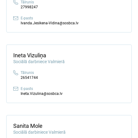
Tālrunis
27998247
E-pasts
Ivanda.Jesikena-Vidina@sosbca.lv
Ineta Vizuliņa
Sociālā darbniece Valmierā
Tālrunis
26541744
E-pasts
Ineta.Vizulina@sosbca.lv
Sanita Mole
Sociālā darbiniece Valmierā