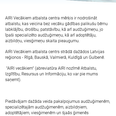
AIRI Vecākiem atbalsta centra mērķis ir nodrošināt
atbalstu, kas veicina bez vecāku gādības palikušu bērnu
labklājību, drošību, patstāvību, kā arī audžuģimeņu, jo
īpaši specializēto audžuģimeņu, kā arī adoptētāju,
aizbildņu, viesģimeņu skaita pieaugumu.
AIRI Vecākiem atbalsta centrs strādā dažādos Latvijas
reģionos - Rīgā, Bauskā, Valmierā, Kuldīgā un Gulbenē.
"AIRI vecākiem" (abreviatūra AIRI nozīmē Atbalstu,
Izglītību, Resursus un Informāciju, ko var pie mums
saņemt).
Piedāvājam dažāda veida pakalpojumus audžuģimenēm,
specializētajām audžuģimenēm, aizbildņiem,
adoptētājiem, viesģimenēm un šjaās ģimenēs