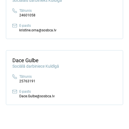
Sociālais darbinieks Kuldīgā
Tālrunis
24601058
E-pasts
kristine.orna@sosbca.lv
Dace Gulbe
Sociālā darbiniece Kuldīgā
Tālrunis
25763191
E-pasts
Dace.Gulbe@sosbca.lv