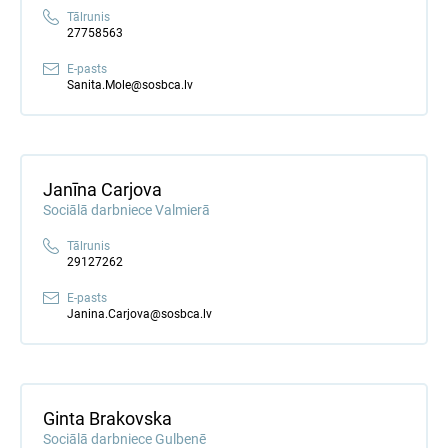
Tālrunis
27758563
E-pasts
Sanita.Mole@sosbca.lv
Janīna Carjova
Sociālā darbniece Valmierā
Tālrunis
29127262
E-pasts
Janina.Carjova@sosbca.lv
Ginta Brakovska
Sociālā darbniece Gulbenē