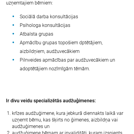
uzņemtajiem bērniem:
Sociālā darba konsultācijas
Psihologa konsultācijas
Atbalsta grupas
Apmācību grupas topošiem dptētājiem,
aizbildņiem, audžuvecākiem
Pilnveides apmācības par audžuvecākiem un
adoptētājiem nozīmīgām tēmām.
Ir divu veidu specializētās audžuģimenes:
krīzes audžuģimene, kura jebkurā diennakts laikā var
uzņemt bērnu, kas šķirts no ģimenes, aizbildņa vai
audžuģimenes un
audžuģimene bērnam ar invaliditāti, kuram izsniegts