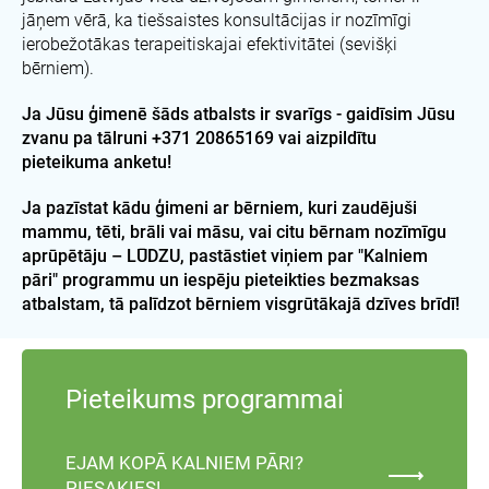
jāņem vērā, ka tiešsaistes konsultācijas ir nozīmīgi
ierobežotākas terapeitiskajai efektivitātei (sevišķi
bērniem).
Ja Jūsu ģimenē šāds atbalsts ir svarīgs - gaidīsim Jūsu
zvanu pa tālruni ‪+371 20865169 vai aizpildītu
pieteikuma anketu!
Ja pazīstat kādu ģimeni ar bērniem, kuri zaudējuši
mammu, tēti, brāli vai māsu, vai citu bērnam nozīmīgu
aprūpētāju – LŪDZU, pastāstiet viņiem par "Kalniem
pāri" programmu un iespēju pieteikties bezmaksas
atbalstam, tā palīdzot bērniem visgrūtākajā dzīves brīdī!
Pieteikums programmai
EJAM KOPĀ KALNIEM PĀRI?
PIESAKIES!