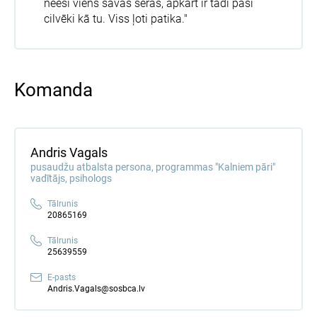
neesi viens savās sērās, apkārt ir tādi paši
cilvēki kā tu. Viss ļoti patika."
Komanda
Andris Vagals
pusaudžu atbalsta persona, programmas "Kalniem pāri"
vadītājs, psihologs
Tālrunis
20865169
Tālrunis
25639559
E-pasts
Andris.Vagals@sosbca.lv