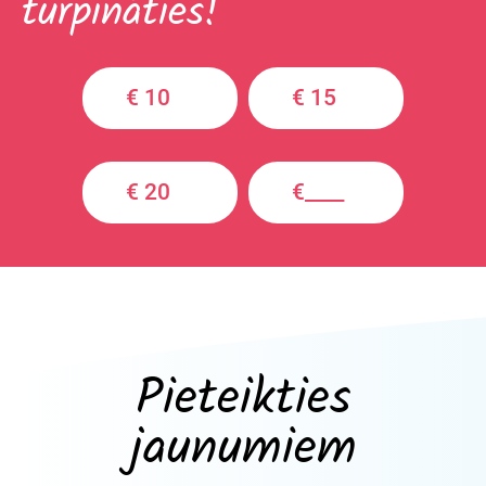
turpināties!
€ 10
€ 15
€ 20
€____
Pieteikties
jaunumiem