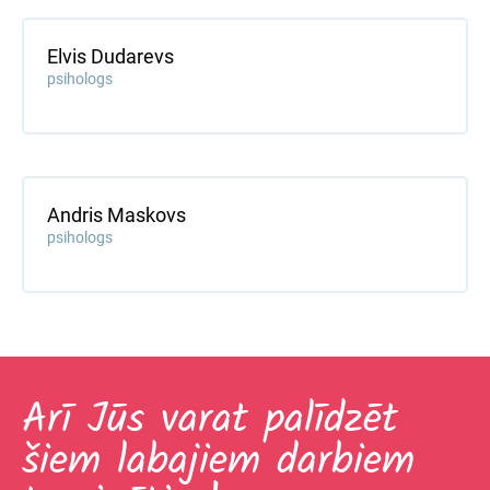
Elvis Dudarevs
psihologs
Andris Maskovs
psihologs
Arī Jūs varat palīdzēt
šiem labajiem darbiem