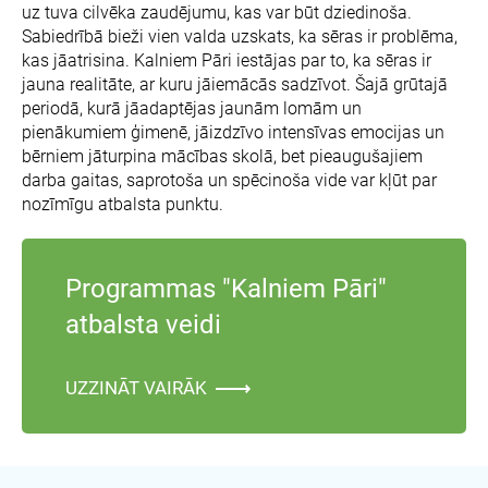
uz tuva cilvēka zaudējumu, kas var būt dziedinoša.
Sabiedrībā bieži vien valda uzskats, ka sēras ir problēma,
kas jāatrisina. Kalniem Pāri iestājas par to, ka sēras ir
jauna realitāte, ar kuru jāiemācās sadzīvot. Šajā grūtajā
periodā, kurā jāadaptējas jaunām lomām un
pienākumiem ģimenē, jāizdzīvo intensīvas emocijas un
bērniem jāturpina mācības skolā, bet pieaugušajiem
darba gaitas, saprotoša un spēcinoša vide var kļūt par
nozīmīgu atbalsta punktu.
Programmas "Kalniem Pāri"
atbalsta veidi
UZZINĀT VAIRĀK