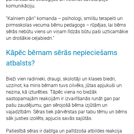
komunikāciju.
"Kalniem pāri" komanda – psihologi, smilšu terapeiti un
pirmsskolas vecuma bērnu pedagogs – rūpējas, lai bērns
sērās nebūtu viens un viņam līdzās būtu paši uzticamākie
un drošākie ceļabiedri.”
Kāpēc bērnam sērās nepieciešams
atbalsts?
Bieži vien radinieki, draugi, skolotāji un klases biedri,
uzzinot, ka miris bērnam tuvs cilvēks, jūtas apjukuši un
nezina, kā izturēties. Tāpēc viena no biežāk
sastopamajām reakcijām ir izvairīšanās runāt gan par
pašu zaudējumu, gan sērojošā bērna izjūtām un
vajadzībām. Sēras tiek pārvērstas par tabu tēmu un bērns
sāk justies izolēts, apjucis savās sajūtās.
Patiesībā sēras ir dabīga un palīdzoša atbildes reakcija