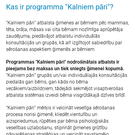
Kas ir programma "Kalniem pāri"?
"Kalniem pāri" atbalsta ģimenes ar bērniem pēc mammas,
tēta, brāļa, māsas vai cita bērnam nozīmīga aprūpētāja
zaudējuma, piedāvājot atbalstu individuālās
konsultācijās un grupās, kā arī izglītojot sabiedrību par
sērošanas aspektiem ģimenēs ar bērniem.
Programmas "Kalniem pāri" nodrošinātais atbalsts ir
pieejams bez maksas un tiek sniegts ģimenei kopumā.
"Kalniem pāri" grupās un/vai individuālajās konsultācijās
piedalās gan bērns, gan kāds no bērna
vecākiem/aizbildņiem, tādejādi sekmējot visaptverošas
atbalsta sistēmas izveidi bērna visgrūtākajā dzīves brīdī.
"Kalniem pāri" mērķis ir veicināt veselīga sērošanas
procesa norisi ģimenē, kliedēt vientulību un
aizspriedumus, rūpēties par bērna psiholoģiskās
veselības uzlabošanu, stiprināt ģimenes grūtību
pārvarēšanas stratēģijas un veicināt savstarpējo