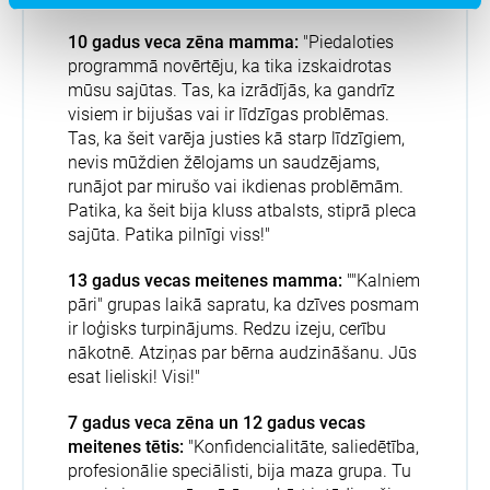
10 gadus veca zēna mamma:
"Piedaloties
programmā novērtēju, ka tika izskaidrotas
mūsu sajūtas. Tas, ka izrādījās, ka gandrīz
visiem ir bijušas vai ir līdzīgas problēmas.
Tas, ka šeit varēja justies kā starp līdzīgiem,
nevis mūždien žēlojams un saudzējams,
runājot par mirušo vai ikdienas problēmām.
Patika, ka šeit bija kluss atbalsts, stiprā pleca
sajūta. Patika pilnīgi viss!"
13 gadus vecas meitenes mamma:
""Kalniem
pāri" grupas laikā sapratu, ka dzīves posmam
ir loģisks turpinājums. Redzu izeju, cerību
nākotnē. Atziņas par bērna audzināšanu. Jūs
esat lieliski! Visi!"
7 gadus veca zēna un 12 gadus vecas
meitenes tētis:
"Konfidencialitāte, saliedētība,
profesionālie speciālisti, bija maza grupa. Tu