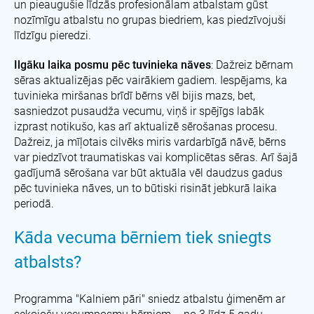
un pieaugušie līdzās profesionālam atbalstam gūst
nozīmīgu atbalstu no grupas biedriem, kas piedzīvojuši
līdzīgu pieredzi.
Ilgāku laika posmu pēc tuvinieka nāves
: Dažreiz bērnam
sēras aktualizējas pēc vairākiem gadiem. Iespējams, ka
tuvinieka miršanas brīdī bērns vēl bijis mazs, bet,
sasniedzot pusaudža vecumu, viņš ir spējīgs labāk
izprast notikušo, kas arī aktualizē sērošanas procesu.
Dažreiz, ja mīļotais cilvēks miris vardarbīgā nāvē, bērns
var piedzīvot traumatiskas vai komplicētas sēras. Arī šajā
gadījumā sērošana var būt aktuāla vēl daudzus gadus
pēc tuvinieka nāves, un to būtiski risināt jebkurā laika
periodā.
Kāda vecuma bērniem tiek sniegts
atbalsts?
Programma "Kalniem pāri" sniedz atbalstu ģimenēm ar