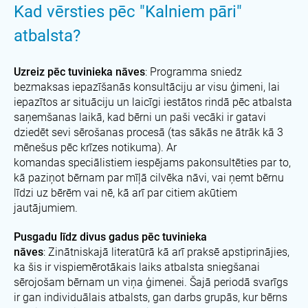
Kad vērsties pēc "Kalniem pāri"
atbalsta?
Uzreiz pēc tuvinieka nāves
: Programma sniedz
bezmaksas iepazīšanās konsultāciju ar visu ģimeni, lai
iepazītos ar situāciju un laicīgi iestātos rindā pēc atbalsta
saņemšanas laikā, kad bērni un paši vecāki ir gatavi
dziedēt sevi sērošanas procesā (tas sākās ne ātrāk kā 3
mēnešus pēc krīzes notikuma). Ar
komandas speciālistiem iespējams pakonsultēties par to,
kā paziņot bērnam par mīļā cilvēka nāvi, vai ņemt bērnu
līdzi uz bērēm vai nē, kā arī par citiem akūtiem
jautājumiem.
Pusgadu līdz divus gadus pēc tuvinieka
nāves
: Zinātniskajā literatūrā kā arī praksē apstiprinājies,
ka šis ir vispiemērotākais laiks atbalsta sniegšanai
sērojošam bērnam un viņa ģimenei. Šajā periodā svarīgs
ir gan individuālais atbalsts, gan darbs grupās, kur bērns