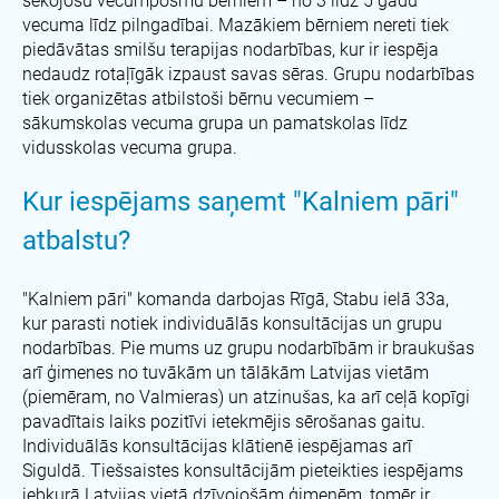
sekojošu vecumposmu bērniem – no 3 līdz 5 gadu
vecuma līdz pilngadībai. Mazākiem bērniem nereti tiek
piedāvātas smilšu terapijas nodarbības, kur ir iespēja
nedaudz rotaļīgāk izpaust savas sēras. Grupu nodarbības
tiek organizētas atbilstoši bērnu vecumiem –
sākumskolas vecuma grupa un pamatskolas līdz
vidusskolas vecuma grupa.
Kur iespējams saņemt "Kalniem pāri"
atbalstu?
"Kalniem pāri" komanda darbojas Rīgā, Stabu ielā 33a,
kur parasti notiek individuālās konsultācijas un grupu
nodarbības. Pie mums uz grupu nodarbībām ir braukušas
arī ģimenes no tuvākām un tālākām Latvijas vietām
(piemēram, no Valmieras) un atzinušas, ka arī ceļā kopīgi
pavadītais laiks pozitīvi ietekmējis sērošanas gaitu.
Individuālās konsultācijas klātienē iespējamas arī
Siguldā. Tiešsaistes konsultācijām pieteikties iespējams
jebkurā Latvijas vietā dzīvojošām ģimenēm, tomēr ir