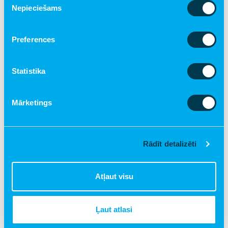
16 gadus veca zēna mamma:
"Ļoti grūti
Nepieciešams
izvēle
izanalizēt visus ieguvumus, piedaloties
"Kalniem pāri" programmā, bet vissvarīgākais
ir tas, ka mans dēls un es esam sākuši vairāk
Preferences
runāt par viņa tēti. Ir tāda sajūta, kā būtu ciets
mezgls atraisījies. Sapratu arī, kas notika ar
Statistika
mani pašu vairāku gadu garumā pēc vīra
zaudējuma. Paldies!"
Mārketings
8 gadus vecas meitenes aizbildne:
"Ļoti
sirsnīga attieksme no visu grupu vadītājiem.
Ļoti patīkama, nepiespiesta, saprotoša
atmosfēra. Grupas laikā spēju sadzirdēt citos
Rādīt detalizēti
sevi, sajust blakus sev līdzīgos un saprast, ka
viss, ko tu jūti, ir "normāli"!"
Atļaut visu
12 gadus vecas meitenes tētis:
"Mīļums un
personiskā attieksme no komandas puses.
Paldies! Grupas laikā sapratu, ka manas
Ļaut atlasi
problēmas nav nekas unikāls, tāpat kā bērna
uzvedības īpatnības."