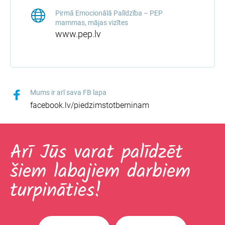
Pirmā Emocionālā Palīdzība – PEP
mammas, mājas vizītes
www.pep.lv
Mums ir arī sava FB lapa
facebook.lv/piedzimstotberninam
Arī Jūs varat palīdzēt
šiem labajiem darbiem
turpināties!