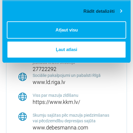
Noderīgi
Rādīt detalizēti
Ieskatieties šeit!
Kur vērsties pēc palīdzības?
Atļaut visu
Vienotais ārkārtas palīdzības tālrunis
Ļaut atlasi
112
“Skalbes” krīzes tālrunis , ja gadās nonākt
jebkādā krīzes situācijā
27722292
Sociālie pakalpojumi un pabalsti Rīgā
www.ld.riga.lv
Viss par mazuļa zīdīšanu
https://www.kkm.lv/
Skumju sajūtas pēc mazuļa piedzimšanas
vai pēcdzemdību depresijas sajūta
www.debesmanna.com