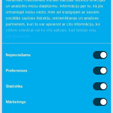
un analizētu mūsu datplūsmu. Informāciju par to, kā jūs
izmantojat mūsu vietni, mēs arī kopīgojam ar saviem
sociālās saziņas līdzekļu, reklamēšanas un analīzes
partneriem, kuri to var apvienot ar citu informāciju, ko
Komanda un PEP mammas
viņiem sniedzat vai ko viņi apkopo, kad lietojat viņu
pakalpojumus.
UZZINĀT VAIRĀK PAR KOMANDU UN
PEP MAMMĀM
Piekrišanas
Nepieciešams
izvēle
Mammu atsauksmes par dalību
Preferences
programmā "Piedzimstot bērniņam".
Statistika
Mārketings