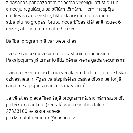
zināšanas par dažādām ar bērna veselīgu attīstību un
emociju regulāciju saistītām tēmām. Tiem ir iespēja
dalīties savā pieredzē, tikt uzklausītiem un saņemt
atbalstu no grupas. Grupu nodarbības klātienē notiek 6
reizes, attālinātā formātā 9 reizes.
Dalībai programmā var pieteikties:
- vecāki ar bērnu vecumā līdz astoņiem mēnešiem.
Pakalpojums jāizmanto līdz bērna viena gada vecumam;
- vismaz vienam no bērna vecākiem deklarētā un faktiskā
dzīvesvieta ir Rīgas valstspilsētas pašvaldības teritorijā
(visa pakalpojuma saņemšanas laikā).
Ja vēlaties piedalīties šajā programmā, aicinām aizpildīt
pieteikuma anketu (zemāk) vai sazinoties tālr. nr.
27333100, e-pasta adrese:
piedzimstotberninam@sosbca.lv.