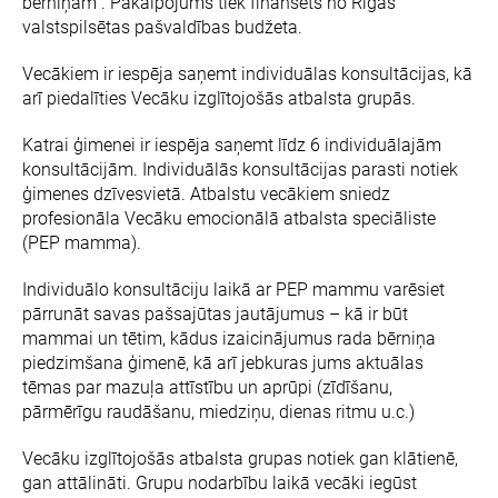
bērniņam”. Pakalpojums tiek finansēts no Rīgas
valstspilsētas pašvaldības budžeta.
Vecākiem ir iespēja saņemt individuālas konsultācijas, kā
arī piedalīties Vecāku izglītojošās atbalsta grupās.
Katrai ģimenei ir iespēja saņemt līdz 6 individuālajām
konsultācijām. Individuālās konsultācijas parasti notiek
ģimenes dzīvesvietā. Atbalstu vecākiem sniedz
profesionāla Vecāku emocionālā atbalsta speciāliste
(PEP mamma).
Individuālo konsultāciju laikā ar PEP mammu varēsiet
pārrunāt savas pašsajūtas jautājumus – kā ir būt
mammai un tētim, kādus izaicinājumus rada bērniņa
piedzimšana ģimenē, kā arī jebkuras jums aktuālas
tēmas par mazuļa attīstību un aprūpi (zīdīšanu,
pārmērīgu raudāšanu, miedziņu, dienas ritmu u.c.)
Vecāku izglītojošās atbalsta grupas notiek gan klātienē,
gan attālināti. Grupu nodarbību laikā vecāki iegūst