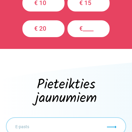
€ 10
€ 15
€ 20
€____
Pieteikties
jaunumiem