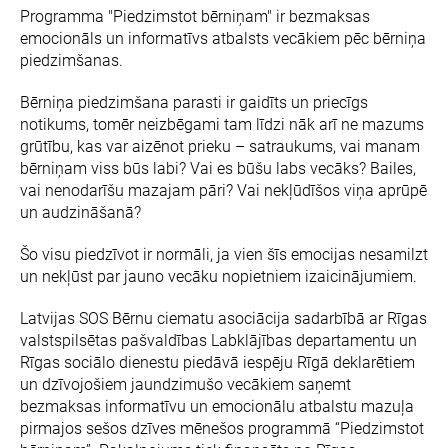
Programma "Piedzimstot bērniņam" ir bezmaksas
emocionāls un informatīvs atbalsts vecākiem pēc bērniņa
piedzimšanas.
Bērniņa piedzimšana parasti ir gaidīts un priecīgs
notikums, tomēr neizbēgami tam līdzi nāk arī ne mazums
grūtību, kas var aizēnot prieku – satraukums, vai manam
bērniņam viss būs labi? Vai es būšu labs vecāks? Bailes,
vai nenodarīšu mazajam pāri? Vai nekļūdīšos viņa aprūpē
un audzināšanā?
Šo visu piedzīvot ir normāli, ja vien šīs emocijas nesamilzt
un nekļūst par jauno vecāku nopietniem izaicinājumiem.
Latvijas SOS Bērnu ciematu asociācija sadarbībā ar Rīgas
valstspilsētas pašvaldības Labklājības departamentu un
Rīgas sociālo dienestu piedāvā iespēju Rīgā deklarētiem
un dzīvojošiem jaundzimušo vecākiem saņemt
bezmaksas informatīvu un emocionālu atbalstu mazuļa
pirmajos sešos dzīves mēnešos programmā “Piedzimstot