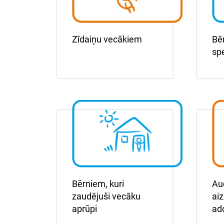
Zīdaiņu vecākiem
Bē
sp
Bērniem, kuri
Au
zaudējuši vecāku
aiz
aprūpi
ad