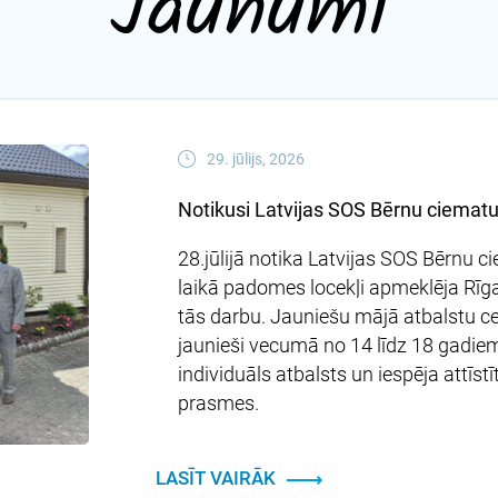
Jaunumi
29. jūlijs, 2026
Notikusi Latvijas SOS Bērnu ciemat
28.jūlijā notika Latvijas SOS Bērnu 
laikā padomes locekļi apmeklēja Rīg
tās darbu. Jauniešu mājā atbalstu ce
jaunieši vecumā no 14 līdz 18 gadiem
individuāls atbalsts un iespēja attīs
prasmes.
LASĪT VAIRĀK