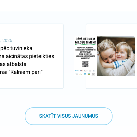
js, 2026
pēc tuvinieka
 aicinātas pieteikties
s atbalsta
ai “Kalniem pāri”
SKATĪT VISUS JAUNUMUS