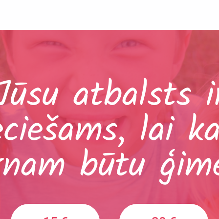
Jūsu atbalsts i
eciešams, lai k
rnam būtu ģim