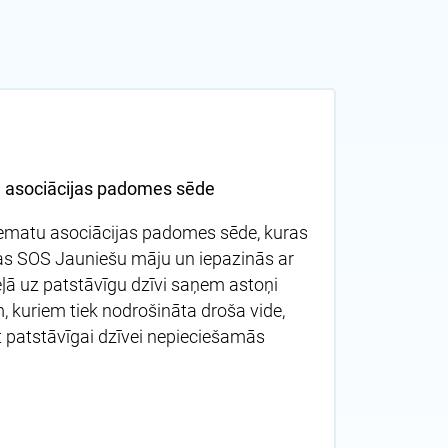
u asociācijas padomes sēde
ciematu asociācijas padomes sēde, kuras
as SOS Jauniešu māju un iepazinās ar
ļā uz patstāvīgu dzīvi saņem astoņi
, kuriem tiek nodrošināta droša vide,
tīt patstāvīgai dzīvei nepieciešamās