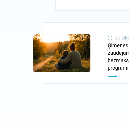
28. jūli
Ģimenes 
zaudējuma
bezmaksa
programm