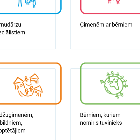
rnudārzu
Ģimenēm ar bērniem
eciālistiem
džuģimenēm,
Bērniem, kuriem
bildņiem,
nomiris tuvinieks
optētājiem