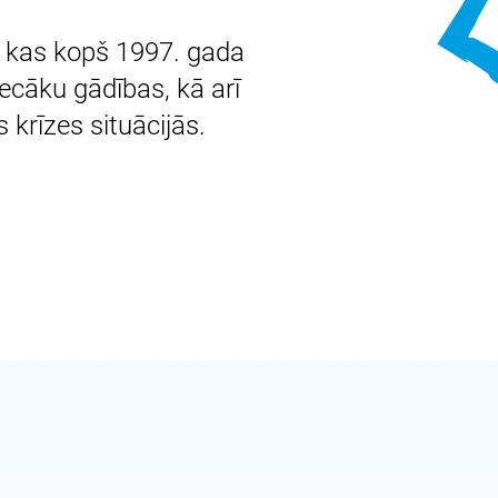
a, kas kopš 1997. gada
ecāku gādības, kā arī
krīzes situācijās.