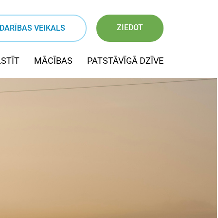
ZIEDOT
DARĪBAS VEIKALS
STĪT
MĀCĪBAS
PATSTĀVĪGĀ DZĪVE