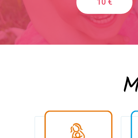
10 €
M