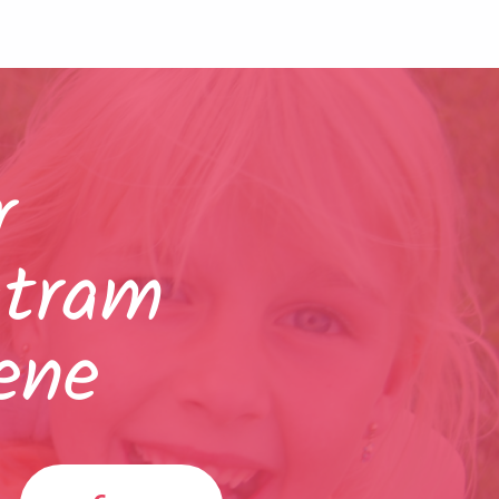
r
atram
ene