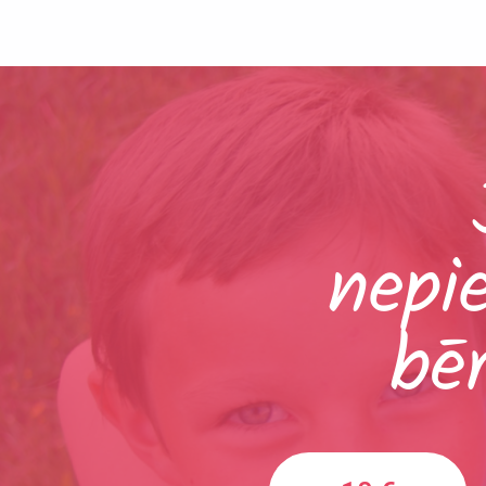
nepi
bē