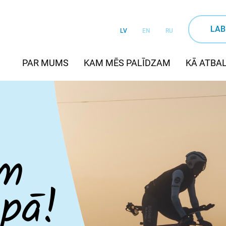
LAB
LV
EN
RU
PAR MUMS
KAM MĒS PALĪDZAM
KĀ ATBAL
im
opā!