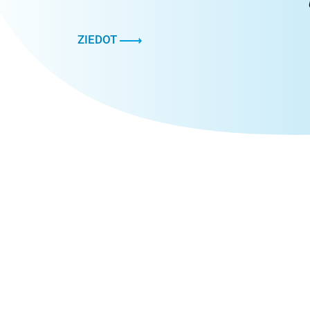
vasaras
nometni!
ZIEDOT
ZIEDOT