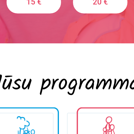
15 €
20 €
ūsu programm