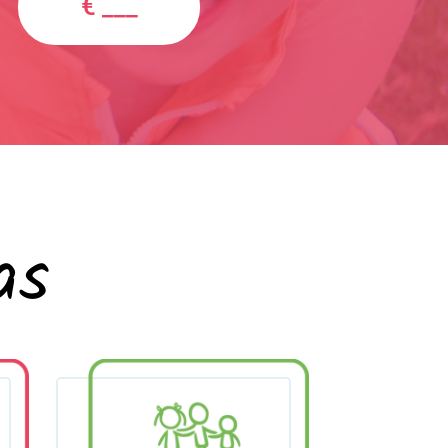
€ ___
as