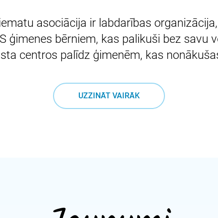
ematu asociācija ir labdarības organizācij
S ģimenes bērniem, kas palikuši bez savu v
ta centros palīdz ģimenēm, kas nonākušas 
UZZINĀT VAIRĀK